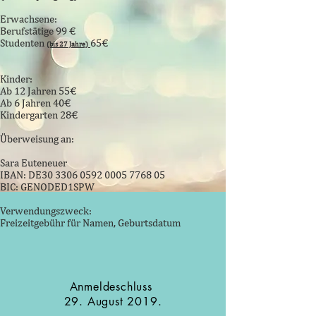
Erwachsene:
Berufstätige 99 €
Studenten
65€
(bis 27 Jahre)
Kinder:
Ab 12 Jahren 55€
Ab 6 Jahren 40€
Kindergarten 28€
Überweisung an:
Sara Euteneuer
IBAN: DE30
3306 0592 0005 7768
05
BIC: GENODED1SPW
Verwendungszweck:
Freizeitgebühr für Namen, Geburtsdatum
Anmeldeschluss
29. August 2019.