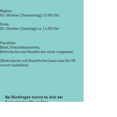
Beginn:
03. Oktober (Donnerstag) 15:00 Uhr
Ende:
05. Oktober (Samstag) ca. 11:00 Uhr
Packliste:
Bibel, Freizeitklamotten,
Bettwäsche und Handtücher nicht vergessen!
(Bettwäsche und Handtücher kann man für 5€
vorort ausleihen)
Bei Rückfragen kannst du dich bei
Sara oder bei Clio melden.
sara-euteneuer@web.de
clioweinheimer@gmail.com