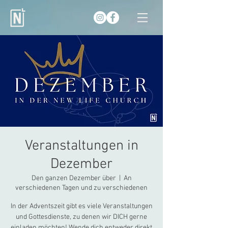
Veranstaltungen in
Dezember
Den ganzen Dezember über
  |  
An
verschiedenen Tagen und zu verschiedenen
In der Adventszeit gibt es viele Veranstaltungen
und Gottesdienste, zu denen wir DICH gerne
einladen möchten! Wende dich entweder direkt