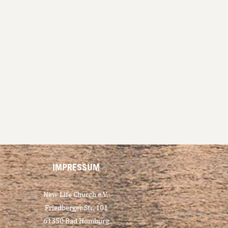
IMPRESSUM
New Life Church e.V.
Friedberger Str. 101
61350 Bad Homburg