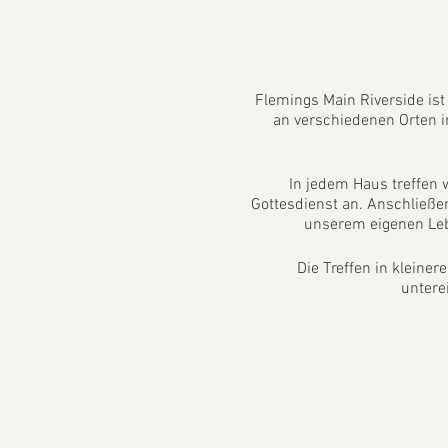
Flemings Main Riverside ist
an verschiedenen Orten i
In jedem Haus treffen
Gottesdienst an. Anschließen
unserem eigenen Leb
Die Treffen in kleine
untere
Bei Husten, Fieber, Hal