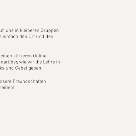
uf, uns in kleineren Gruppen
e einfach den Ort und den
einen kürzeren Online-
darüber, wie wir die Lehre in
cks und Gebet geben.
 unsere Freundschaften
heißen!
esmal Daheim zu bleiben.