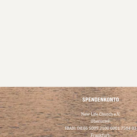
SPENDENKONTO
New Life Church e.V.
Oberursel:
IBAN: DE06 5009 2100 0001 7584 03
Frankfurt: