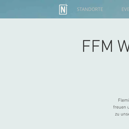
STANDORTE
EV
FFM W
Flemi
freuen 
zu uns