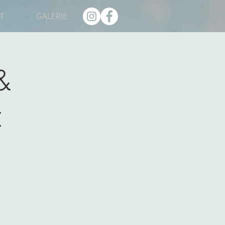
T
GALERIE
&
t