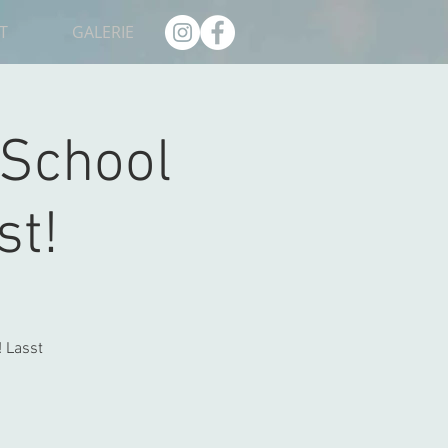
T
GALERIE
oSchool
st!
! Lasst