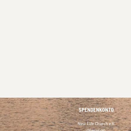
SPENDENKONTO
New Life Church e.V.
Oberursel: