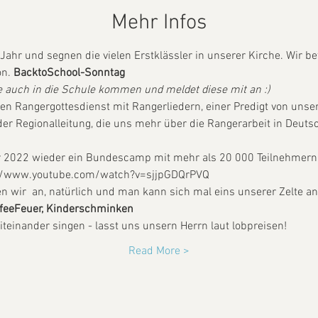
Mehr Infos
 Jahr und segnen die vielen Erstklässler in unserer Kirche. Wir b
n. 
BacktoSchool-Sonntag
e auch in die Schule kommen und meldet diese mit an :) 
en Rangergottesdienst mit Rangerliedern, einer Predigt von uns
r Regionalleitung, die uns mehr über die Rangerarbeit in Deutsc
r 2022 wieder ein Bundescamp mit mehr als 20 000 Teilnehmern 
ps://www.youtube.com/watch?v=sjjpGDQrPVQ
n wir 
 an, natürlich 
und man kann sich mal eins unserer Zelte an
fee
Feuer, Kinderschminken 
teinander singen - lasst uns unsern Herrn laut lobpreisen! 
Read More >