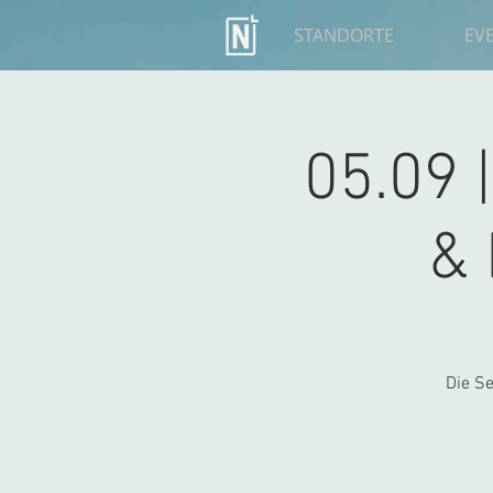
STANDORTE
EV
05.09 
& 
Die Se