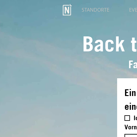
STANDORTE
EV
Back t
Fa
Ein
ei
I
Vorn