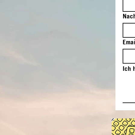
Nach
Emai
Ich 