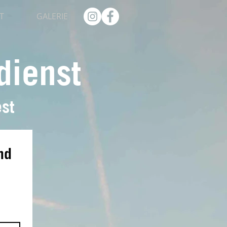
T
GALERIE
dienst
st
d 