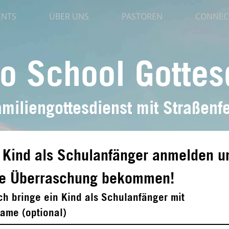
ENTS
ÜBER UNS
PASTOREN
CONNEC
o School Gottes
miliengottesdienst mit Straßenfe
 Kind als Schulanfänger anmelden un
ne Überraschung bekommen!
ch bringe ein Kind als Schulanfänger mit
ame (optional)